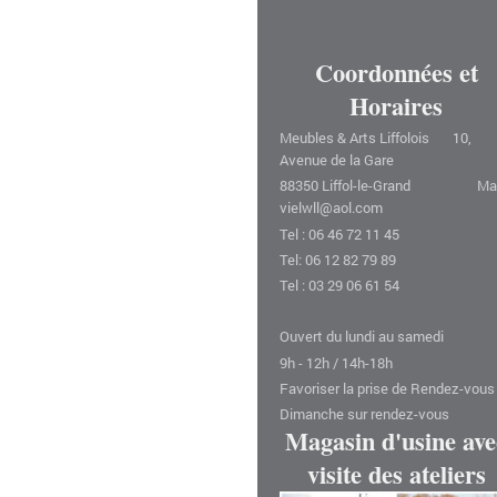
Coordonnées et
Horaires
Meubles & Arts Liffolois 10,
Avenue de la Gare
88350 Liffol-le-Grand Mail
vielwll@aol.com
Tel : 06 46 72 11 45
Tel: 06 12 82 79 89
Tel : 03 29 06 61 54
Ouvert du lundi au samedi
9h - 12h / 14h-18h
Favoriser la prise de Rendez-vous
Dimanche sur rendez-vous
Magasin d'usine ave
visite des ateliers