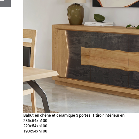
Bahut en chêne et céramique 3 portes, 1 tiroir intérieur en :
235x54xh100
220x54xh100
190x54xh100