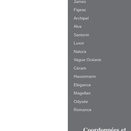
James
Figeac
Archipel
Alva
Santorin
Luxor
Natura
Vague Océane
Céram
Haussmann
Elégance
Magellan
Odysée
Romance
Coordonnées et