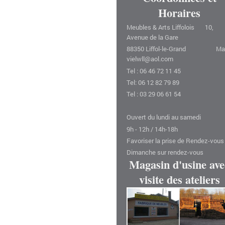
Horaires
Meubles & Arts Liffolois 10,
Avenue de la Gare
88350 Liffol-le-Grand Mail
vielwll@aol.com
Tel : 06 46 72 11 45
Tel: 06 12 82 79 89
Tel : 03 29 06 61 54
Ouvert du lundi au samedi
9h - 12h / 14h-18h
Favoriser la prise de Rendez-vous
Dimanche sur rendez-vous
Magasin d'usine ave
visite des ateliers