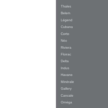
Thales
Belem
Légend
Cubana
Corto
Néo
Riviera
Floirac
Delta
Indus
Havane
Minérale
Gallery
Cancale
Oméga