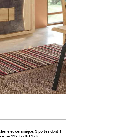
 chêne et céramique, 3 portes dont 1
iroir, en 113,5x49xh175