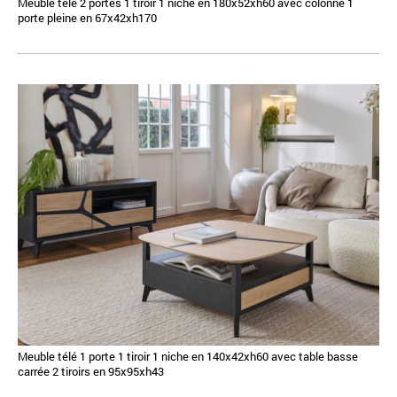
Meuble télé 2 portes 1 tiroir 1 niche en 180x52xh60 avec colonne 1
porte pleine en 67x42xh170
Meuble télé 1 porte 1 tiroir 1 niche en 140x42xh60 avec table basse
carrée 2 tiroirs en 95x95xh43