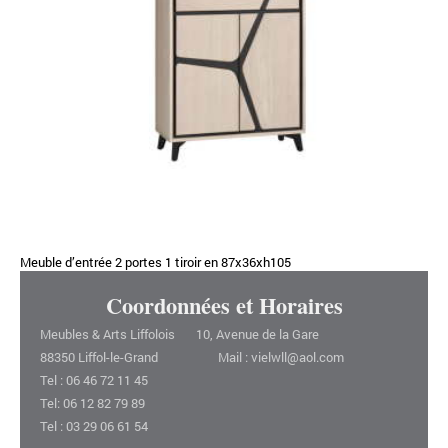
Meuble d’entrée 2 portes 1 tiroir en 87x36xh105
Coordonnées et Horaires
Meubles & Arts Liffolois 10, Avenue de la Gare
88350 Liffol-le-Grand Mail : vielwll@aol.com
Tel : 06 46 72 11 45
Tel: 06 12 82 79 89
Tel : 03 29 06 61 54